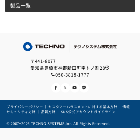
製品一覧
〒441-8077
愛知県豊橋市神野新田町字トノ割28
050-3818-1777
プライバシーポリシー
｜
カスタマーハラスメントに対する基本方針
｜
情報
セキュリティ方針
｜
品質方針
｜
SNS公式アカウントガイドライン
© 2007−2026
TECHNO SYSTEMS,Inc. All Rights Reserved.