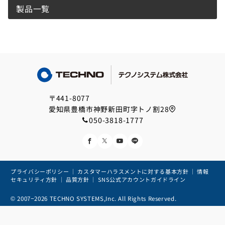
製品一覧
〒441-8077
愛知県豊橋市神野新田町字トノ割28
050-3818-1777
プライバシーポリシー
｜
カスタマーハラスメントに対する基本方針
｜
情報
セキュリティ方針
｜
品質方針
｜
SNS公式アカウントガイドライン
© 2007−2026
TECHNO SYSTEMS,Inc. All Rights Reserved.